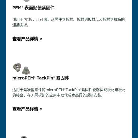
PEM® eConnect™ 销钉
PEM®自扣紧螺柱和销钉可永久安装在铝、铜、钢或不锈钢板材上面，
PEM® 表面贴装紧固件
载流销钉可在要求内部部件具有卓越导电性能的应用中提供卓越的电
电流承载引脚可在要求内部元件性能更高的应用中提供出色的电气连
具有高旋出力、推出力和拉拔性。
连接。
接。
适用于PC板，且可满足从零件到板材、板材到板材以及板材到机箱的
连接需求。
查看产品详情
查看产品详情
查看产品详情
查看产品详情
microPEM® TackPin® 紧固件
PEM® 自扣紧螺母
PEM® 表面贴片紧固件
microPEM® TackPin® 紧固件
适用于紧凑型组件的 microPEM® TackPin® 紧固件可实现板对板的连
PEM® 自扣紧螺母可永久安装在铝、铜、钢或不锈钢板材上，并在高
适用于电路板，满足部件与板、板与板以及板与底盘的接合需求。
接，在无需拆卸的应用中取代昂贵的螺钉安装。
适用于紧凑型零件的microPEM®TackPin®紧固件能够实现板材与板材
推出力和扭出力的地方提供承重螺纹。
的接合，在无需拆卸的应用中取代成本高昂的螺钉安装。
查看产品详情
查看产品详情
查看产品详情
查看产品详情