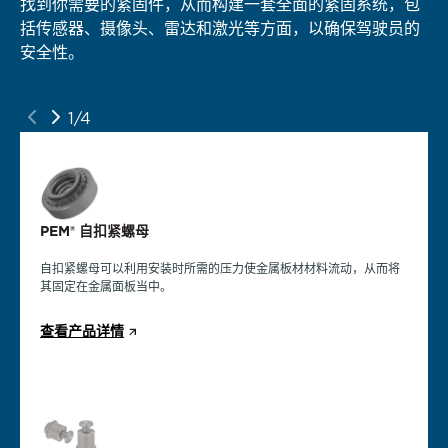
找到你需要的紧固件，从而构建一套全面的紧固系统，包
专为电动车、混合动力车和内燃机车动力部件设计的紧固
为信息娱乐与连接部件寻找合适的紧固件，如平视显示
为您探索适合于车身电子部件设计的紧固件解决方案，包
括传感器、摄像头、雷达和激光等方面，以确保驾驶员的
解决方案。
器、GPU、语音识别传感器等组件。
括座椅舒适性和控制装置、暖通空调、车窗控制装置等。
安全性。
2/4
3/4
4/4
1/4
PEM® eConnect™ 表面贴装紧固件
PEM® 自扣紧螺母
PEM® 自扣紧螺母
PEM® 自扣紧螺母
用于铝和铜排。它在要求卓越导电性能的应用中，提供可重复、一致
PEM® 自扣紧螺母可永久安装在铝、铜、钢或不锈钢面板上，并在所
在金属板上提供永久性安装的盲孔螺纹，提供保护组件不受异物影响
的电连接和出色的安装，满足较高的机械性能要求。
需的高推出力和高扭出力的地方提供承重螺纹。
的屏障，限制螺钉穿透，保护内部组件不受损坏。
自扣紧螺母可以利用安装时所需的压力使金属板材材料流动，从而将
其固定在金属面板当中。
查看产品详情
查看产品详情
查看产品详情
查看产品详情
PEM® 螺柱
PEM® eConnect™ 销钉