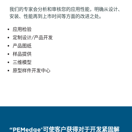
FEA 分析
替代紧固件更换/测试
我们的专家会分析和审核您的应用性能，明确从设计、
机械测试
拆解报告
来自全球专家的免费定制培训课程
安装、性能再到上市时间等方面的改进之处。
抗拉和抗压强度
确定效率/实施计划
提供直播、网课和预先录制培训课程供选择
显微硬度
应用检验
标准课程包括:
真空泄漏测试
定制设计/产品开发
理论、最佳实践、应用探索
紧固件接头横截面
产品图纸
自扣紧技术理论介绍
耐腐蚀和电镀测试
样品提供
适用于不锈钢板材的紧固件
三维模型
表面贴装紧固件技术（SMT）与拉削
原型样件开发中心
“PEMedge®可使客户获得对于开发紧固解