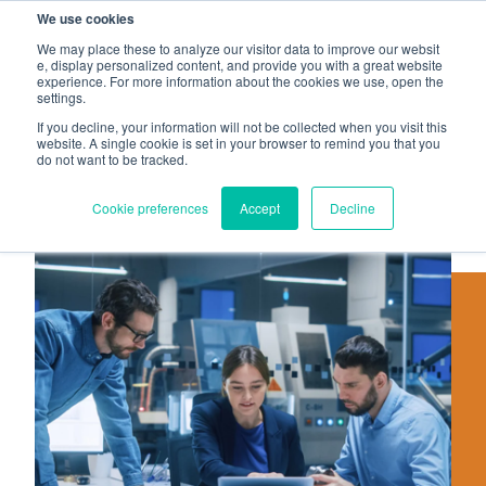
We use cookies
PEM
PROFIL
HEYCO
SHEREX
We may place these to analyze our visitor data to improve our websit
e, display personalized content, and provide you with a great website
experience. For more information about the cookies we use, open the
ZH-CN
settings.
If you decline, your information will not be collected when you visit this
website. A single cookie is set in your browser to remind you that you
do not want to be tracked.
Cookie preferences
Accept
Decline