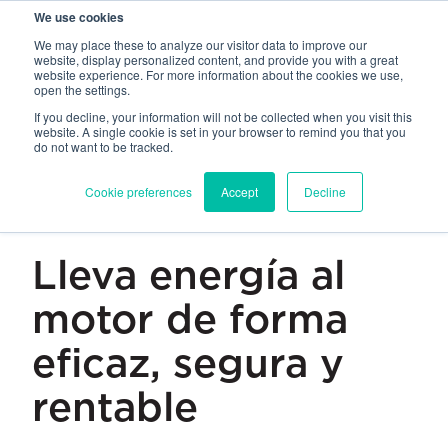
We use cookies
PEM
PROFIL
HEYCO
SHEREX
We may place these to analyze our visitor data to improve our
website, display personalized content, and provide you with a great
website experience. For more information about the cookies we use,
ES
open the settings.
If you decline, your information will not be collected when you visit this
website. A single cookie is set in your browser to remind you that you
do not want to be tracked.
Cookie preferences
Accept
Decline
BATERÍA PARA VEHÍCULOS ELÉCTRICOS
Lleva energía al
motor de forma
eficaz, segura y
rentable