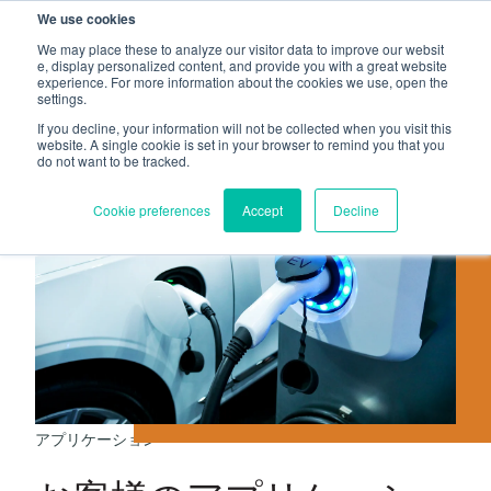
We use cookies
PEM
PROFIL
HEYCO
SHEREX
We may place these to analyze our visitor data to improve our websit
e, display personalized content, and provide you with a great website
experience. For more information about the cookies we use, open the
JA-JP
settings.
If you decline, your information will not be collected when you visit this
website. A single cookie is set in your browser to remind you that you
do not want to be tracked.
Cookie preferences
Accept
Decline
アプリケーション