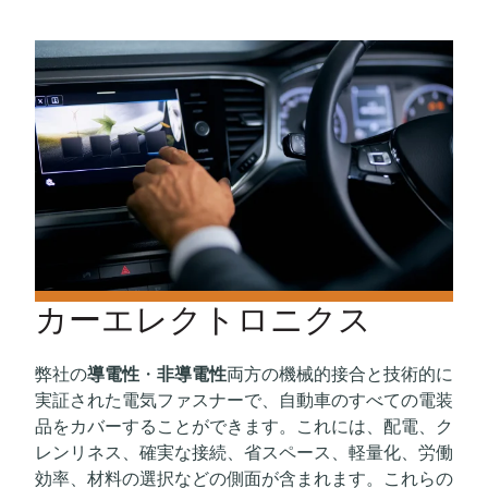
カーエレクトロニクス
弊社の
導電性
・
非導電性
両方の機械的接合と技術的に
実証された電気ファスナーで、自動車のすべての電装
品をカバーすることができます。これには、配電、ク
レンリネス、確実な接続、省スペース、軽量化、労働
効率、材料の選択などの側面が含まれます。これらの